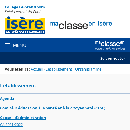
Panneau de gestion des cookies
Collège Le Grand Som
Menu de la rubrique
Contenu
Saint Laurent du Pont
MENU
Se connecter
Vous êtes ici :
Accueil
›
L'établissement
›
Organigramme
›
L'établissement
Agenda
Comité D'éducation à la Santé et à la citoyenneté (CESC)
Conseil d'administration
CA 2021/2022