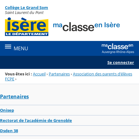
Panneau de gestion des cookies
Collège Le Grand Som
Menu de la rubrique
Contenu
Saint Laurent du Pont
MENU
Se connecter
Vous êtes ici :
Accueil
›
Partenaires
›
Association des parents d'élèves
FCPE
›
Partenaires
Onisep
Rectorat de l'académie de Grenoble
Dsden 38