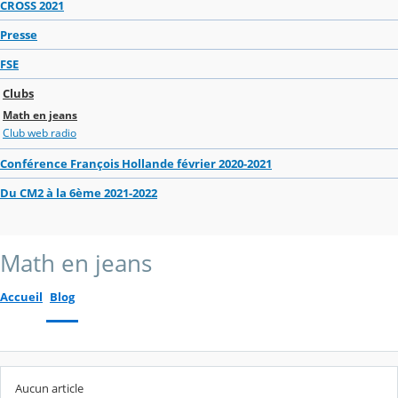
CROSS 2021
Presse
FSE
Clubs
Math en jeans
Club web radio
Conférence François Hollande février 2020-2021
Du CM2 à la 6ème 2021-2022
Math en jeans
Accueil
Blog
Aucun article