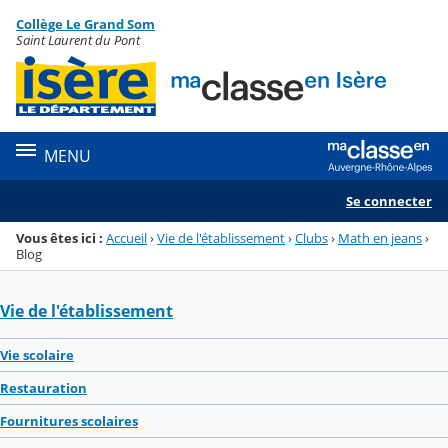
Panneau de gestion des cookies
Collège Le Grand Som
Menu de la rubrique
Contenu
Saint Laurent du Pont
MENU
Se connecter
Vous êtes ici :
Accueil
›
Vie de l'établissement
›
Clubs
›
Math en jeans
›
Blog
Vie de l'établissement
Vie scolaire
Restauration
Fournitures scolaires