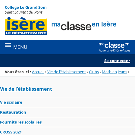
Panneau de gestion des cookies
Collège Le Grand Som
Menu de la rubrique
Contenu
Saint Laurent du Pont
MENU
Se connecter
Vous êtes ici :
Accueil
›
Vie de l'établissement
›
Clubs
›
Math en jeans
›
Vie de l'établissement
Vie scolaire
Restauration
Fournitures scolaires
CROSS 2021