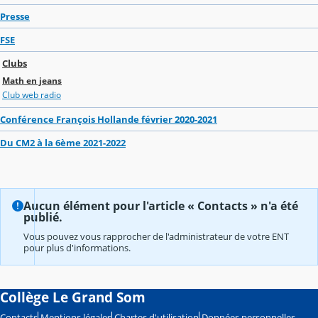
Presse
FSE
Clubs
Math en jeans
Club web radio
Conférence François Hollande février 2020-2021
Du CM2 à la 6ème 2021-2022
Aucun élément pour l'article « Contacts » n'a été
publié.
Vous pouvez vous rapprocher de l'administrateur de votre ENT
pour plus d'informations.
Collège Le Grand Som
Contacts
Mentions légales
Chartes d'utilisation
Données personnelles