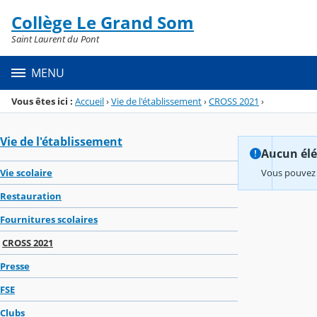
Panneau de gestion des cookies
Collège Le Grand Som
Menu de la rubrique
Contenu
Saint Laurent du Pont
MENU
Vous êtes ici :
Accueil
›
Vie de l'établissement
›
CROSS 2021
›
Vie de l'établissement
Aucun élém
Vie scolaire
Vous pouvez 
Restauration
Fournitures scolaires
CROSS 2021
Presse
FSE
Clubs