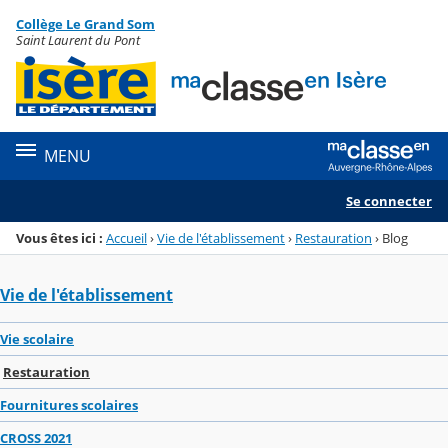
Panneau de gestion des cookies
Collège Le Grand Som
Menu de la rubrique
Contenu
Saint Laurent du Pont
MENU
Se connecter
Vous êtes ici :
Accueil
›
Vie de l'établissement
›
Restauration
›
Blog
Vie de l'établissement
Vie scolaire
Restauration
Fournitures scolaires
CROSS 2021