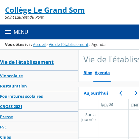
Panneau de gestion des cookies
Collège Le Grand Som
Menu de la rubrique
Contenu
Saint Laurent du Pont
MENU
Vous êtes ici :
Accueil
›
Vie de l'établissement
›
Agenda
Vie de l'établ
Vie de l'établissement
Blog
Agenda
Vie scolaire
Restauration
Aujourd’hui
Fournitures scolaires
lun.
03
mar
CROSS 2021
Sur la
Presse
journée
FSE
Clubs