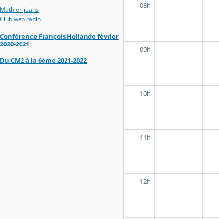
08h
Math en jeans
Club web radio
Conférence François Hollande février
2020-2021
09h
Du CM2 à la 6ème 2021-2022
10h
11h
12h