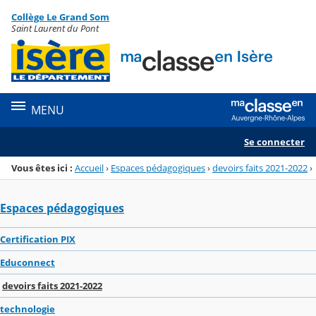
Panneau de gestion des cookies
Collège Le Grand Som
Menu de la rubrique
Contenu
Saint Laurent du Pont
MENU
Se connecter
Vous êtes ici :
Accueil
›
Espaces pédagogiques
›
devoirs faits 2021-2022
›
Espaces pédagogiques
Certification PIX
Educonnect
devoirs faits 2021-2022
technologie