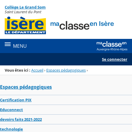
Panneau de gestion des cookies
Collège Le Grand Som
Menu de la rubrique
Contenu
Saint Laurent du Pont
MENU
Se connecter
Vous êtes ici :
Accueil
›
Espaces pédagogiques
›
Espaces pédagogiques
Certification PIX
Educonnect
devoirs faits 2021-2022
technologie