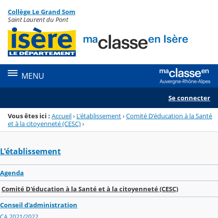
Panneau de gestion des cookies
Collège Le Grand Som
Menu de la rubrique
Contenu
Saint Laurent du Pont
MENU
Se connecter
Vous êtes ici :
Accueil
›
L'établissement
›
Comité D'éducation à la Santé
et à la citoyenneté (CESC)
›
L'établissement
Agenda
Comité D'éducation à la Santé et à la citoyenneté (CESC)
Conseil d'administration
CA 2021/2022