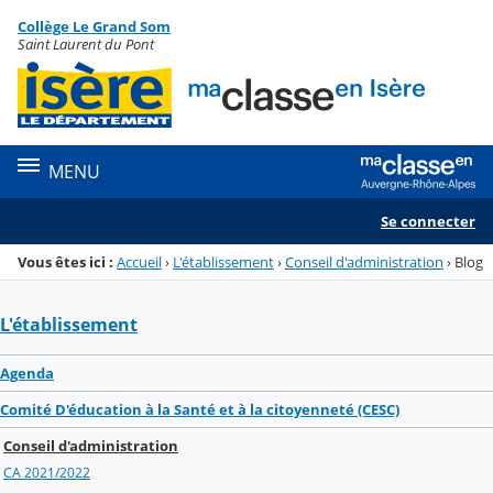
Panneau de gestion des cookies
Collège Le Grand Som
Menu de la rubrique
Contenu
Saint Laurent du Pont
MENU
Se connecter
Vous êtes ici :
Accueil
›
L'établissement
›
Conseil d'administration
›
Blog
L'établissement
Agenda
Comité D'éducation à la Santé et à la citoyenneté (CESC)
Conseil d'administration
CA 2021/2022