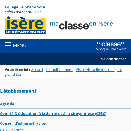
Panneau de gestion des cookies
Collège Le Grand Som
Menu de la rubrique
Contenu
Saint Laurent du Pont
MENU
Se connecter
Vous êtes ici :
Accueil
›
L'établissement
›
Visite virtuelle du collège le
grand Som
›
L'établissement
Agenda
Comité D'éducation à la Santé et à la citoyenneté (CESC)
Conseil d'administration
CA 2021/2022