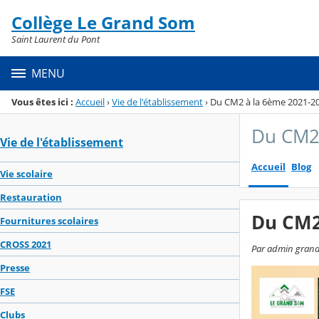
Panneau de gestion des cookies
Collège Le Grand Som
Menu de la rubrique
Contenu
Saint Laurent du Pont
MENU
Vous êtes ici :
Accueil
›
Vie de l'établissement
›
Du CM2 à la 6ème 2021-2
Du CM2
Vie de l'établissement
Accueil
Blog
Vie scolaire
Restauration
Du CM2
Fournitures scolaires
CROSS 2021
Par admin grands
Presse
FSE
Clubs