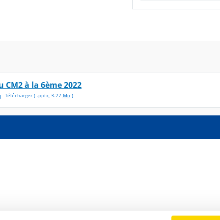
u CM2 à la 6ème 2022
Télécharger
( .
pptx
,
3.27
Mo
)