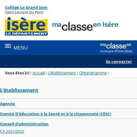
Panneau de gestion des cookies
Collège Le Grand Som
Menu de la rubrique
Contenu
Saint Laurent du Pont
MENU
Se connecter
Vous êtes ici :
Accueil
›
L'établissement
›
Organigramme
›
L'établissement
Agenda
Comité D'éducation à la Santé et à la citoyenneté (CESC)
Conseil d'administration
CA 2021/2022