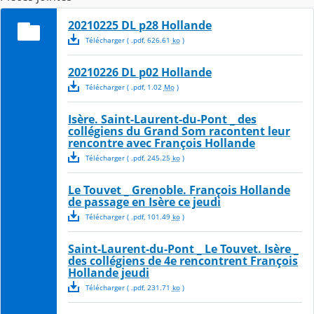
20210225 DL p28 Hollande
Télécharger
( .
pdf
,
626.61
ko
)
20210226 DL p02 Hollande
Télécharger
( .
pdf
,
1.02
Mo
)
Isère. Saint-Laurent-du-Pont _ des
collégiens du Grand Som racontent leur
rencontre avec François Hollande
Télécharger
( .
pdf
,
245.25
ko
)
Le Touvet _ Grenoble. François Hollande
de passage en Isère ce jeudi
Télécharger
( .
pdf
,
101.49
ko
)
Saint-Laurent-du-Pont _ Le Touvet. Isère _
des collégiens de 4e rencontrent François
Hollande jeudi
Télécharger
( .
pdf
,
231.71
ko
)