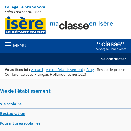
Panneau de gestion des cookies
Collège Le Grand Som
Menu de la rubrique
Contenu
Saint Laurent du Pont
MENU
Se connecter
Vous êtes ici :
Accueil
›
Vie de l'établissement
›
Blog
›
Revue de presse
Conférence avec François Hollande février 2021
Vie de l'établissement
Vie scolaire
Restauration
Fournitures scolaires