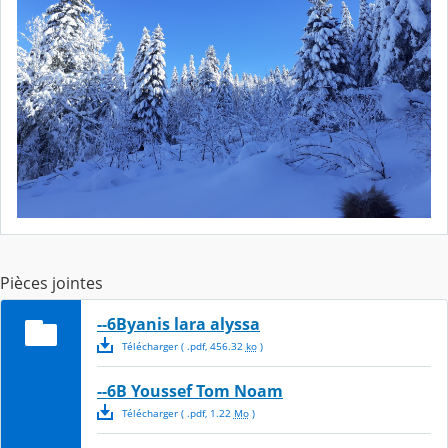
Pièces jointes
--6Byanis lara alyssa
Télécharger
( .
pdf
,
456.32
ko
)
--6B Youssef Tom Noam
Télécharger
( .
pdf
,
1.22
Mo
)