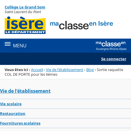
Panneau de gestion des cookies
Collège Le Grand Som
Menu de la rubrique
Contenu
Saint Laurent du Pont
MENU
Se connecter
Vous êtes ici :
Accueil
›
Vie de l'établissement
›
Blog
›
Sortie raquette
COL DE PORTE pour les 6èmes
Vie de l'établissement
Vie scolaire
Restauration
Fournitures scolaires